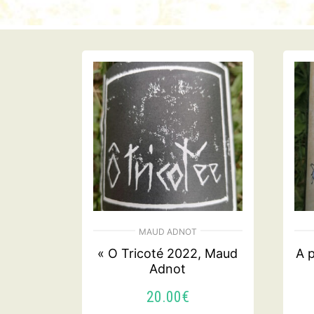
MAUD ADNOT
« O Tricoté 2022, Maud
A p
Adnot
20.00
€