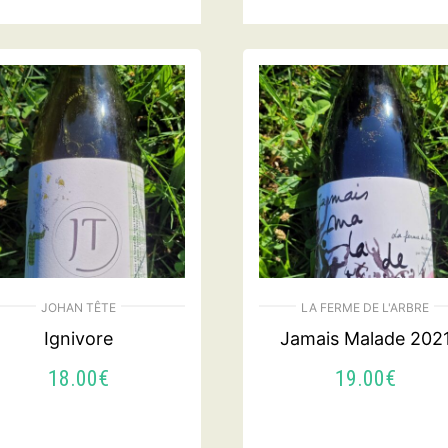
AJOUTER AU PANI
JOHAN TÊTE
LA FERME DE L'ARBRE
Ignivore
Jamais Malade 202
18.00
€
19.00
€
AJOUTER AU PANIER
LIRE LA SUITE