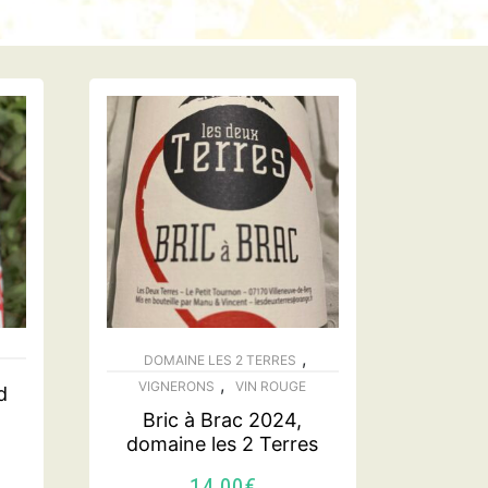
,
DOMAINE LES 2 TERRES
,
VIGNERONS
VIN ROUGE
d
Bric à Brac 2024,
domaine les 2 Terres
14.00
€