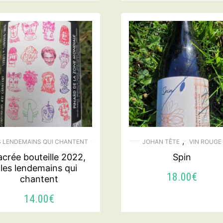
,
S LENDEMAINS QUI CHANTENT
JOHAN TÊTE
VIN ROUGE
acrée bouteille 2022,
Spin
les lendemains qui
18.00
€
chantent
14.00
€
AJOUTER AU PANI
LIRE LA SUITE