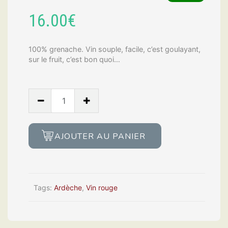
16.00
€
100% grenache. Vin souple, facile, c’est goulayant,
sur le fruit, c’est bon quoi…
A
poil
2021,
Didier
AJOUTER AU PANIER
Cazac
quantity
Tags:
Ardèche
,
Vin rouge