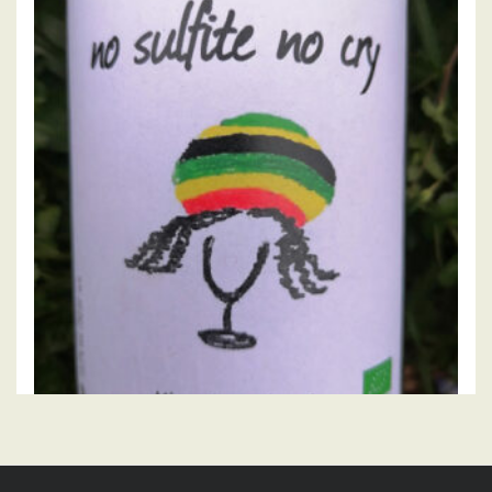
15.00
€
LIRE LA SUITE
LILIAN BAUCHET
No sulfites no cry 2022, Lilian Bauchet