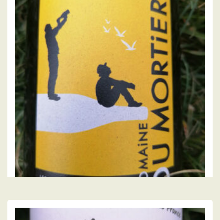
11.00
€
LIRE LA SUITE
DOMAINE DU MORTIER
Saint Nicolas de Bourgueil « sable » 2024,
domaine du Mortier