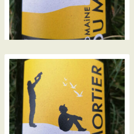
DOMAINE DU MORTIER
Bourgueil « les pins » 2021, domaine du
Mortier
17.00
€
LIRE LA SUITE