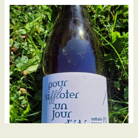
Tombé du ciel 2020, Fred Rivaton
11.00
€
LIRE LA SUITE
POUR - NATHALIE CORNEC