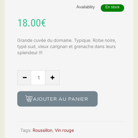
Availablity
En stock
18.00
€
Grande cuvée du domaine. Typique. Robe noire,
typé sud, vieux carignan et grenache dans leurs
splendeur !!!
Gribouille
2019,
Fred
Rivaton
AJOUTER AU PANIER
quantity
Tags:
Roussillon
,
Vin rouge