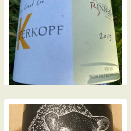
,
,
CHRISTIAN BINNER
VIGNERONS
VIN BLANC
Alsace Grand Cru « Kaefferkopf » 2015,
Christian Binner
40.00
€