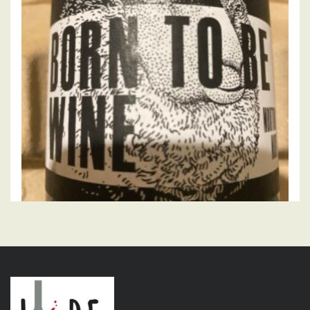
AJOUTER AU PANIER
,
,
MAS DU MOUTON NOIR
VIGNERONS
VIN ROUGE
Born to be wine 2021, mas du mouton noir
20.00
€
AJOUTER AU PANIER