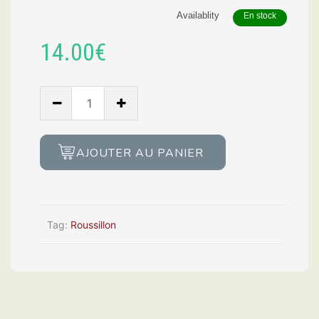
Availablity
En stock
14.00
€
Mouton
noir-
carignan
2022,
AJOUTER AU PANIER
Mas
du
Mouton
Noir
Tag:
Roussillon
quantity