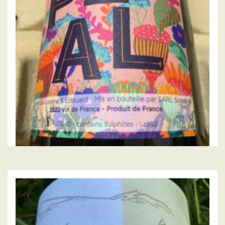
,
,
DOMAINE DES SONNETTES
VIGNERONS
VIN ROUGE
Pétal 2023, domaine des Sonnettes
16.00
€
LIRE LA SUITE